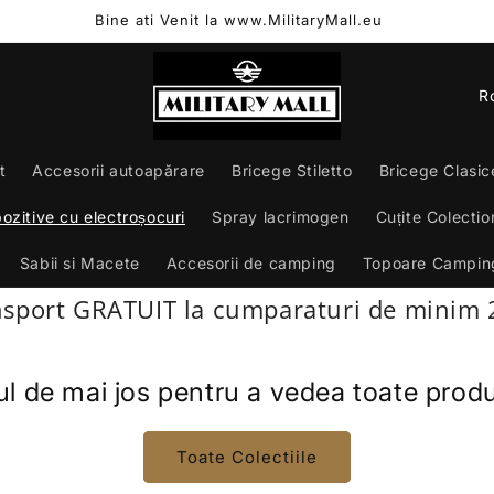
Bine ati Venit la www.MilitaryMall.eu
L
R
i
m
t
Accesorii autoapărare
Bricege Stiletto
Bricege Clasic
b
ozitive cu electroșocuri
Spray lacrimogen
Cuțite Colectio
ă
Sabii si Macete
Accesorii de camping
Topoare Campin
ort GRATUIT la cumparaturi de minim 250
l de mai jos pentru a vedea toate produ
Toate Colectiile