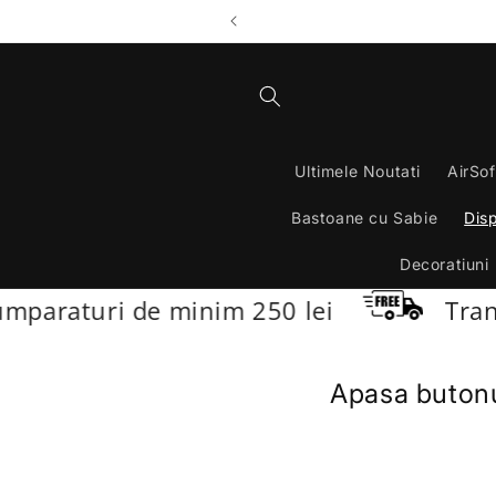
Salt la
conținut
Ultimele Noutati
AirSof
Bastoane cu Sabie
Disp
Decoratiuni
paraturi de minim 250 lei
Transp
Apasa butonu