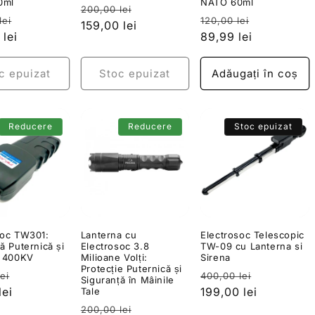
0ml
NATO 60ml
Preț
Preț
200,00 lei
Preț
Preț
Preț
lei
120,00 lei
obișnuit
159,00 lei
redus
it
 lei
redus
obișnuit
89,99 lei
redus
c epuizat
Stoc epuizat
Adăugați în coș
Reducere
Reducere
Stoc epuizat
soc TW301:
Lanterna cu
Electrosoc Telescopic
ă Puternică și
Electrosoc 3.8
TW-09 cu Lanterna si
| 400KV
Milioane Volți:
Sirena
Protecție Puternică și
Preț
Preț
Preț
ei
400,00 lei
Siguranță în Mâinile
it
lei
redus
obișnuit
199,00 lei
redus
Tale
Preț
Preț
200,00 lei