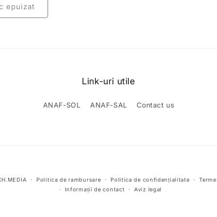
c epuizat
Link-uri utile
ANAF-SOL
ANAF-SAL
Contact us
Metode
OCH.MEDIA
Politica de rambursare
Politica de confidențialitate
Termen
de
Informații de contact
Aviz legal
plată