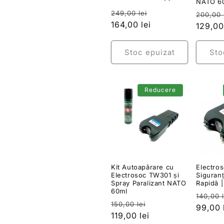
e
NATO 6
total
Preț
Preț
249,00 lei
Preț
recenzii
200,00 
:
obișnuit
164,00 lei
redus
obișnu
129,00
Stoc epuizat
Sto
Reducere
Kit Autoapărare cu
Electro
Electrosoc TW301 și
Siguranț
Spray Paralizant NATO
Rapidă 
60ml
Preț
140,00 l
Preț
Preț
150,00 lei
obișnu
99,00 
obișnuit
119,00 lei
redus