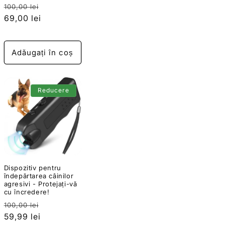
Preț
Preț
100,00 lei
obișnuit
69,00 lei
redus
Adăugați în coș
Reducere
Dispozitiv pentru
îndepărtarea câinilor
agresivi - Protejați-vă
cu încredere!
Preț
Preț
100,00 lei
obișnuit
59,99 lei
redus