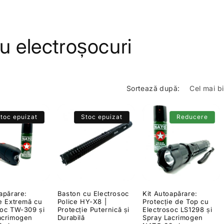
cu electroșocuri
Sortează după:
toc epuizat
Stoc epuizat
Reducere
apărare:
Baston cu Electrosoc
Kit Autoapărare:
ie Extremă cu
Police HY-X8 |
Protecție de Top cu
soc TW-309 și
Protecție Puternică și
Electrosoc LS1298 și
acrimogen
Durabilă
Spray Lacrimogen