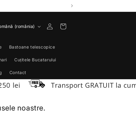
Conectați-
Coș
omână (românia)
vă
e
Bastoane telescopice
nari
Cuțitele Bucatarului
g
Contact
 lei
Transport GRATUIT la cumpa
sele noastre.