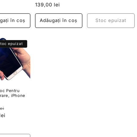
obișnuit
139,00 lei
redus
gați în coș
Adăugați în coș
Stoc epuizat
toc epuizat
soc Pentru
rare, iPhone
Preț
ei
it
lei
redus