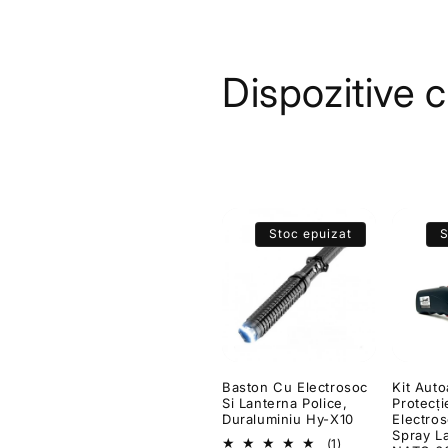
C
Dispozitive 
o
l
e
Stoc epuizat
S
c
ț
i
Baston Cu Electrosoc
Kit Auto
Si Lanterna Police,
Protecț
Duraluminiu Hy-X10
Electro
Spray L
1
(1)