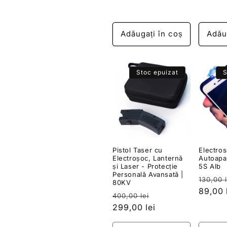
Adăugați în coș
Adău
Stoc epuizat
S
Pistol Taser cu
Electro
Electroșoc, Lanternă
Autoapa
și Laser - Protecție
5S Alb
Personală Avansată |
Preț
130,00 l
80KV
obișnu
89,00 
Preț
Preț
400,00 lei
obișnuit
299,00 lei
redus